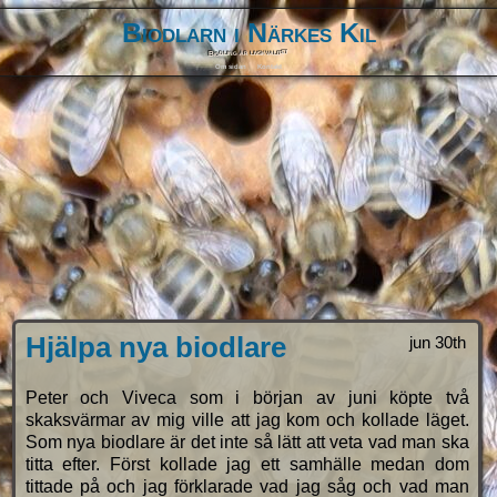
Biodlarn i Närkes Kil
Biodling är livskvalitet
Om sidan
Kontakt
Hjälpa nya biodlare
jun 30th
Peter och Viveca som i början av juni köpte två
skaksvärmar av mig ville att jag kom och kollade läget.
Som nya biodlare är det inte så lätt att veta vad man ska
titta efter. Först kollade jag ett samhälle medan dom
tittade på och jag förklarade vad jag såg och vad man