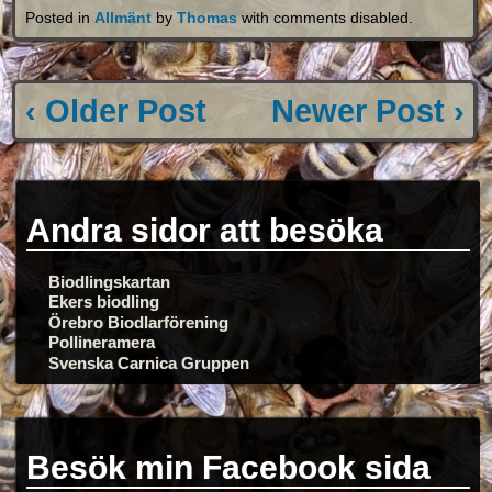
Posted in
Allmänt
by
Thomas
with
comments disabled
.
‹ Older Post
Newer Post ›
Andra sidor att besöka
Biodlingskartan
Ekers biodling
Örebro Biodlarförening
Pollineramera
Svenska Carnica Gruppen
Besök min Facebook sida