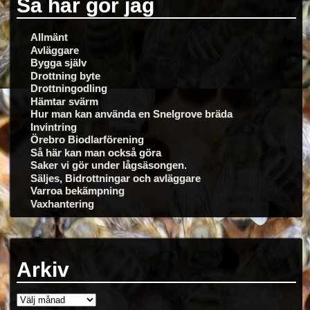
Så här gör jag
Allmänt
Avläggare
Bygga själv
Drottning byte
Drottningodling
Hämtar svärm
Hur man kan använda en Snelgrove bräda
Invintring
Örebro Biodlarförening
Så här kan man också göra
Saker vi gör under lågsäsongen.
Säljes, Bidrottningar och avläggare
Varroa bekämpning
Vaxhantering
Arkiv