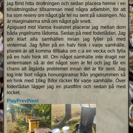
jag först hitta drottningen och sedan placera henne i en
tillsättningsbur tillsamman med några arbetsbin, för att
ha som reserv om något går fel nu sent på säsongen. Nu
är marginalerna små om något går snett.
Apiguard mot Varroa kvalstret placerar jag mellan dom
båda yngelrums lådorna. Sedan på med foderlådan. Jag
gör klart alla samhällen innan jag fyller på med
vintermat. Jag fyller på en halv hink i varje samhälle,
planen är att komma tillbaka om c:a en vecka och fylla
på en halv hink till. Om något samhälle inte dragit ner
vintermaten så är det något som är fel och jag får en
chans att åtgärda problemet innan det är för sent. Jag
tog inte bort några honungsramar från yngelrummen så
en hink med 16kg Bifor räcker för varje samhälle. Över
foderlådan lägger jag en plastfilm och sedan på med
locket.
Play
Prev
|
Next