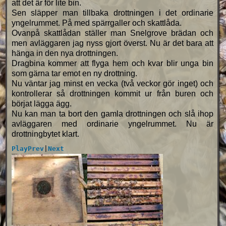
att det är för lite bin.
Sen släpper man tillbaka drottningen i det ordinarie
yngelrummet. På med spärrgaller och skattlåda.
Ovanpå skattlådan ställer man Snelgrove brädan och
men avläggaren jag nyss gjort överst. Nu är det bara att
hänga in den nya drottningen.
Dragbina kommer att flyga hem och kvar blir unga bin
som gärna tar emot en ny drottning.
Nu väntar jag minst en vecka (två veckor gör inget) och
kontrollerar så drottningen kommit ur från buren och
börjat lägga ägg.
Nu kan man ta bort den gamla drottningen och slå ihop
avläggaren med ordinarie yngelrummet. Nu är
drottningbytet klart.
Play
Prev
|
Next