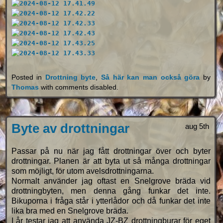
Posted in
Drottning byte
,
Så här kan man också göra
by
Thomas
with
comments disabled
.
Byte av drottningar
aug 5th
Passar på nu när jag fått drottningar över och byter
drottningar. Planen är att byta ut så många drottningar
som möjligt, för utom avelsdrottningarna.
Normalt använder jag oftast en Snelgrove bräda vid
drottningbyten, men denna gång funkar det inte.
Bikuporna i fråga står i ytterlådor och då funkar det inte
lika bra med en Snelgrove bräda.
I år testar jag att använda JZ-BZ drottningburar för eget