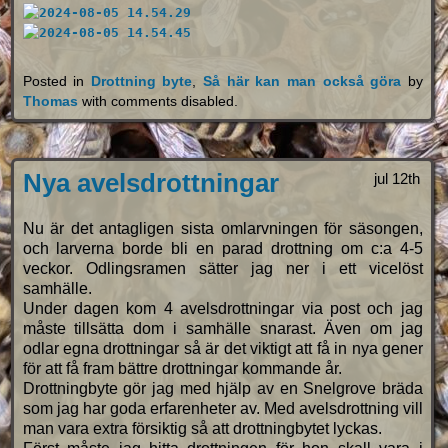
Posted in
Drottning byte
,
Så här kan man också göra
by
Thomas
with
comments disabled
.
Nya avelsdrottningar
jul 12th
Nu är det antagligen sista omlarvningen för säsongen,
och larverna borde bli en parad drottning om c:a 4-5
veckor. Odlingsramen sätter jag ner i ett vicelöst
samhälle.
Under dagen kom 4 avelsdrottningar via post och jag
måste tillsätta dom i samhälle snarast. Även om jag
odlar egna drottningar så är det viktigt att få in nya gener
för att få fram bättre drottningar kommande år.
Drottningbyte gör jag med hjälp av en Snelgrove bräda
som jag har goda erfarenheter av. Med avelsdrottning vill
man vara extra försiktig så att drottningbytet lyckas.