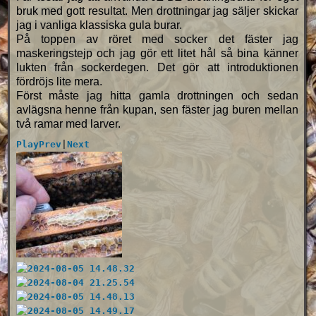
bruk med gott resultat. Men drottningar jag säljer skickar
jag i vanliga klassiska gula burar.
På toppen av röret med socker det fäster jag
maskeringstejp och jag gör ett litet hål så bina känner
lukten från sockerdegen. Det gör att introduktionen
fördröjs lite mera.
Först måste jag hitta gamla drottningen och sedan
avlägsna henne från kupan, sen fäster jag buren mellan
två ramar med larver.
Play
Prev
|
Next