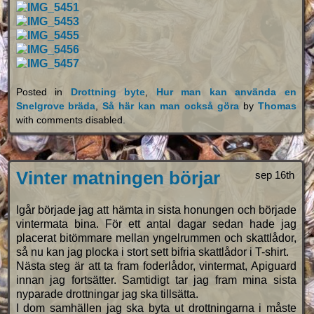
Posted in
Drottning byte
,
Hur man kan använda en
Snelgrove bräda
,
Så här kan man också göra
by
Thomas
with
comments disabled
.
Vinter matningen börjar
sep 16th
Igår började jag att hämta in sista honungen och började
vintermata bina. För ett antal dagar sedan hade jag
placerat bitömmare mellan yngelrummen och skattlådor,
så nu kan jag plocka i stort sett bifria skattlådor i T-shirt.
Nästa steg är att ta fram foderlådor, vintermat, Apiguard
innan jag fortsätter. Samtidigt tar jag fram mina sista
nyparade drottningar jag ska tillsätta.
I dom samhällen jag ska byta ut drottningarna i måste