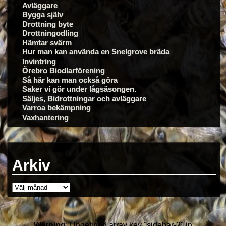
Avläggare
Bygga själv
Drottning byte
Drottningodling
Hämtar svärm
Hur man kan använda en Snelgrove bräda
Invintring
Örebro Biodlarförening
Så här kan man också göra
Saker vi gör under lågsäsongen.
Säljes, Bidrottningar och avläggare
Varroa bekämpning
Vaxhantering
Arkiv
Warning
: Undefined array key "sidebar-2" in