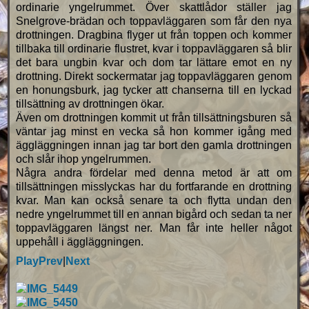
ordinarie yngelrummet. Över skattlådor ställer jag
Snelgrove-brädan och toppavläggaren som får den nya
drottningen. Dragbina flyger ut från toppen och kommer
tillbaka till ordinarie flustret, kvar i toppavläggaren så blir
det bara ungbin kvar och dom tar lättare emot en ny
drottning. Direkt sockermatar jag toppavläggaren genom
en honungsburk, jag tycker att chanserna till en lyckad
tillsättning av drottningen ökar.
Även om drottningen kommit ut från tillsättningsburen så
väntar jag minst en vecka så hon kommer igång med
äggläggningen innan jag tar bort den gamla drottningen
och slår ihop yngelrummen.
Några andra fördelar med denna metod är att om
tillsättningen misslyckas har du fortfarande en drottning
kvar. Man kan också senare ta och flytta undan den
nedre yngelrummet till en annan bigård och sedan ta ner
toppavläggaren längst ner. Man får inte heller något
uppehåll i äggläggningen.
Play
Prev
|
Next