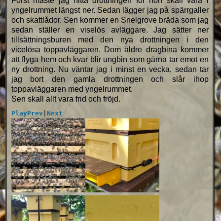
Först måste jag hitta drottningen för hon skall vara i
yngelrummet längst ner. Sedan lägger jag på spärrgaller
och skattlådor. Sen kommer en Snelgrove bräda som jag
sedan ställer en viselös avläggare. Jag sätter ner
tillsättningsburen med den nya drottningen i den
vicelösa toppavläggaren. Dom äldre dragbina kommer
att flyga hem och kvar blir ungbin som gärna tar emot en
ny drottning. Nu väntar jag i minst en vecka, sedan tar
jag bort den gamla drottningen och slår ihop
toppavläggaren med yngelrummet.
Sen skall allt vara frid och fröjd.
Play
Prev
|
Next