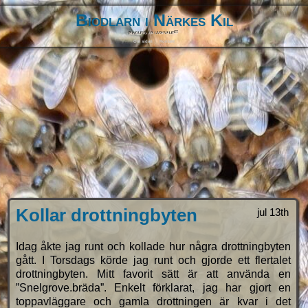
Biodlarn i Närkes Kil
Biodling är livskvalitet
Om sidan
Kontakt
Kollar drottningbyten
jul 13th
Idag åkte jag runt och kollade hur några drottningbyten
gått. I Torsdags körde jag runt och gjorde ett flertalet
drottningbyten. Mitt favorit sätt är att använda en
”Snelgrove.bräda”. Enkelt förklarat, jag har gjort en
toppavläggare och gamla drottningen är kvar i det