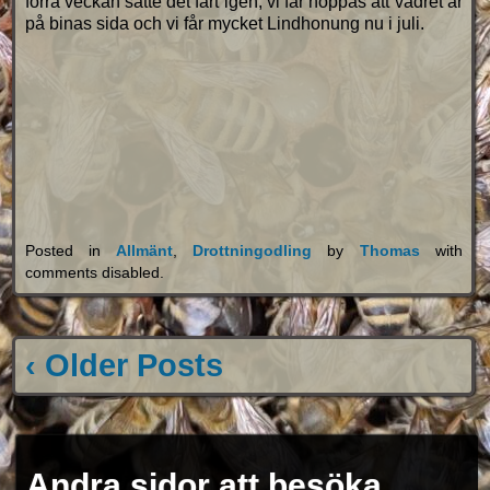
förra veckan satte det fart igen, vi får hoppas att vädret är
på binas sida och vi får mycket Lindhonung nu i juli.
Posted in
Allmänt
,
Drottningodling
by
Thomas
with
comments disabled
.
‹ Older Posts
Andra sidor att besöka