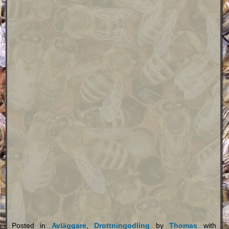
Posted in
Avläggare
,
Drottningodling
by
Thomas
with