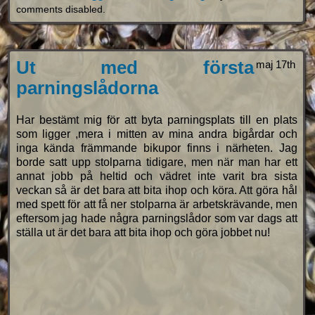
comments disabled
.
Ut med första
maj 17th
parningslådorna
Har bestämt mig för att byta parningsplats till en plats
som ligger ,mera i mitten av mina andra bigårdar och
inga kända främmande bikupor finns i närheten. Jag
borde satt upp stolparna tidigare, men när man har ett
annat jobb på heltid och vädret inte varit bra sista
veckan så är det bara att bita ihop och köra. Att göra hål
med spett för att få ner stolparna är arbetskrävande, men
eftersom jag hade några parningslådor som var dags att
ställa ut är det bara att bita ihop och göra jobbet nu!