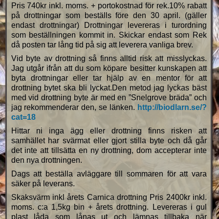
Pris 740kr inkl. moms. + portokostnad för rek.10% rabatt
på drottningar som beställs före den 30 april. (gäller
endast drottningar) Drottningar levereras i turordning
som beställningen kommit in. Skickar endast som Rek
då posten tar lång tid på sig att leverera vanliga brev.
Vid byte av drottning så finns alltid risk att misslyckas.
Jag utgår ifrån att du som köpare besitter kunskapen att
byta drottningar eller tar hjälp av en mentor för att
drottning bytet ska bli lyckat.Den metod jag lyckas bäst
med vid drottning byte är med en ”Snelgrove bräda” och
jag rekommenderar den, se länken.
http://biodlarn.se/?
cat=18
Hittar ni inga ägg eller drottning finns risken att
samhället har svärmat eller gjort stilla byte och då går
det inte att tillsätta en ny drottning, dom accepterar inte
den nya drottningen.
Dags att beställa avläggare till sommaren för att vara
säker på leverans.
Skaksvärm inkl årets Carnica drottning Pris 2400kr inkl.
moms. c:a 1,5kg bin + årets drottning. Levereras i gul
plast låda som lånas ut och lämnas tillbaka när