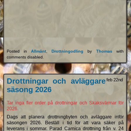
Posted in
Allmänt
,
Drottningodling
by
Thomas
with
comments disabled
.
Drottningar och avläggare
feb 22nd
säsong 2026
Tar inga fler order på drottningar och Skaksvärmar för
2026.
Dags att planera drottningbyten och avläggare inför
säsongen 2026. Beställ i tid för att vara säker på
leverans i sommar. Parad Carnica drottning från v. 24