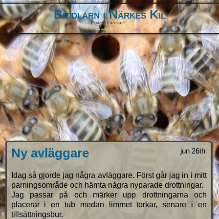
Biodlarn i Närkes Kil
Biodling är livskvalitet
Om sidan
Kontakt
Ny avläggare
jun 26th
Idag så gjorde jag några avläggare. Först går jag in i mitt
parningsområde och hämta några nyparade drottningar.
Jag passar på och märker upp drottningarna och
placerar i en tub medan limmet torkar, senare i en
tillsättningsbur.