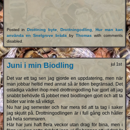
Posted in
Drottning byte
,
Drottningodling
,
Hur man kan
använda en Snelgrove bräda
by
Thomas
with
comments
disabled
.
Juni i min Biodling
jul 1st
Det var ett tag sen jag gjorde en uppdatering, men när
man jobbar heltid med annat så är tiden begränsad. Det
ostadiga vädret ihop med drottningodling har gjort att jag
snabbt behövde få jobbet med biodlingen gjort och att ta
bilder var inte så viktigt.
Nu har jag semester och har mera tid att ta tag i saker
jag skjutit på. Drottningodlingen är i full gång och håller
på hela sommaren.
Här har juni haft flera veckor utan drag för bina, men i