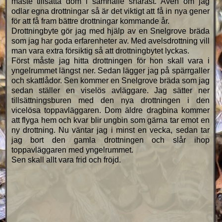
måste tillsätta dom i samhälle snarast. Även om jag
odlar egna drottningar så är det viktigt att få in nya gener
för att få fram bättre drottningar kommande år.
Drottningbyte gör jag med hjälp av en Snelgrove bräda
som jag har goda erfarenheter av. Med avelsdrottning vill
man vara extra försiktig så att drottningbytet lyckas.
Först måste jag hitta drottningen för hon skall vara i
yngelrummet längst ner. Sedan lägger jag på spärrgaller
och skattlådor. Sen kommer en Snelgrove bräda som jag
sedan ställer en viselös avläggare. Jag sätter ner
tillsättningsburen med den nya drottningen i den
vicelösa toppavläggaren. Dom äldre dragbina kommer
att flyga hem och kvar blir ungbin som gärna tar emot en
ny drottning. Nu väntar jag i minst en vecka, sedan tar
jag bort den gamla drottningen och slår ihop
toppavläggaren med yngelrummet.
Sen skall allt vara frid och fröjd.