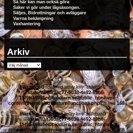
Så här kan man också göra
Saker vi gör under lågsäsongen.
Säljes, Bidrottningar och avläggare
Varroa bekämpning
Vaxhantering
Arkiv
Warning
: Undefined array key "sidebar-2" in
/data/f/3/f303ac77-6038-4e92-89b6-
15f9b449a6ed/biodlarn.se/public_html/wp-
content/themes/adventure/functions.php
on line
168
Warning
: Undefined array key "sidebar-3" in
/data/f/3/f303ac77-6038-4e92-89b6-
15f9b449a6ed/biodlarn.se/public_html/wp-
content/themes/adventure/functions.php
on line
168