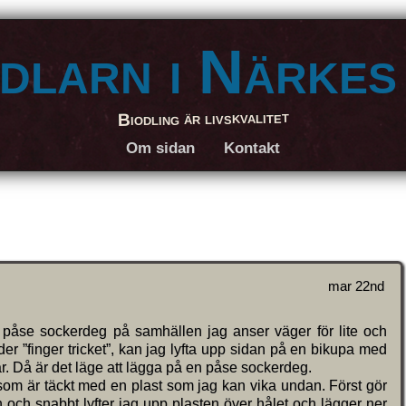
dlarn i Närkes
Biodling är livskvalitet
Om sidan
Kontakt
mar 22nd
 påse sockerdeg på samhällen jag anser väger för lite och
der ”finger tricket”, kan jag lyfta upp sidan på en bikupa med
kvar. Då är det läge att lägga på en påse sockerdeg.
n som är täckt med en plast som jag kan vika undan. Först gör
n och snabbt lyfter jag upp plasten över hålet och lägger ner