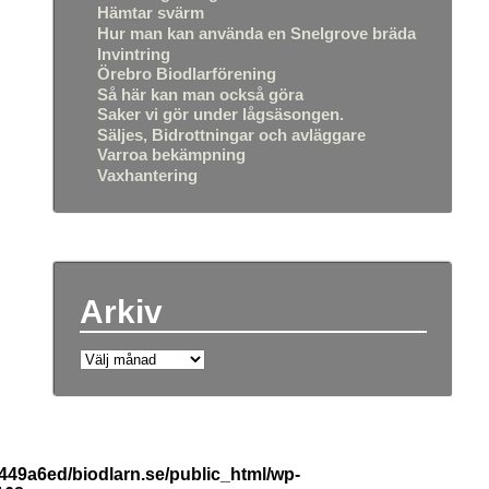
Hämtar svärm
Hur man kan använda en Snelgrove bräda
Invintring
Örebro Biodlarförening
Så här kan man också göra
Saker vi gör under lågsäsongen.
Säljes, Bidrottningar och avläggare
Varroa bekämpning
Vaxhantering
Arkiv
b449a6ed/biodlarn.se/public_html/wp-