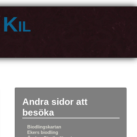
 Kil
Andra sidor att
besöka
Biodlingskartan
Ekers biodling