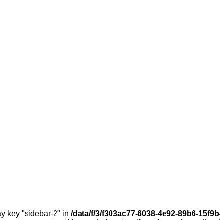
ay key "sidebar-2" in
/data/f/3/f303ac77-6038-4e92-89b6-15f9