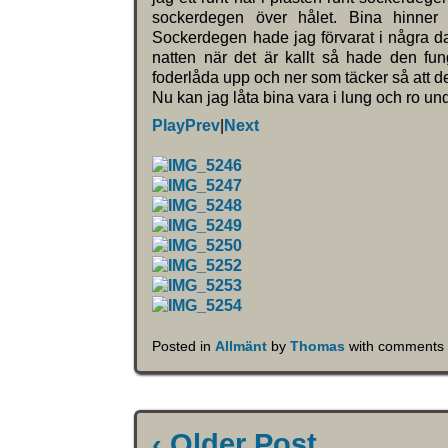
sockerdegen över hålet. Bina hinner
Sockerdegen hade jag förvarat i några da
natten när det är kallt så hade den fu
foderlåda upp och ner som täcker så att det 
Nu kan jag låta bina vara i lung och ro und
Play
Prev
|
Next
Posted in
Allmänt
by
Thomas
with
comments 
‹ Older Post