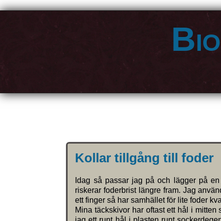
Bio
Kollar tillgång till foder
Idag så passar jag på och lägger på en
riskerar foderbrist längre fram. Jag använ
ett finger så har samhället för lite foder 
Mina täckskivor har oftast ett hål i mitte
jag ett runt hål i plasten runt sockerdege