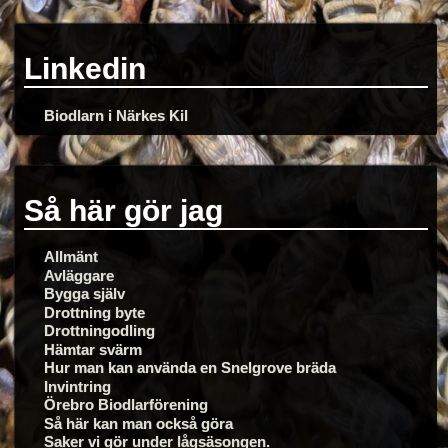
Linkedin
Biodlarn i Närkes Kil
Så här gör jag
Allmänt
Avläggare
Bygga själv
Drottning byte
Drottningodling
Hämtar svärm
Hur man kan använda en Snelgrove bräda
Invintring
Örebro Biodlarförening
Så här kan man också göra
Saker vi gör under lågsäsongen.