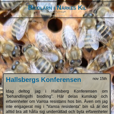
Biodlarn i Närkes Kil
Biodling är livskvalitet
Om sidan
Kontakt
Hallsbergs Konferensen
nov 15th
Idag deltog jag i Hallsberg Konferensen om
”behandlingsfri biodling”. Här delas kunskap och
erfarenheter om Varroa resistans hos bin. Även om jag
inte engagerat mig i ”Varroa resistenta” bin så är det
alltid bra att hålla sig underrättad och byta erfarenheter