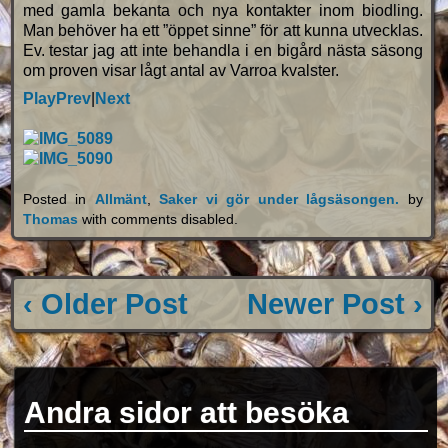
med gamla bekanta och nya kontakter inom biodling.
Man behöver ha ett ”öppet sinne” för att kunna utvecklas.
Ev. testar jag att inte behandla i en bigård nästa säsong
om proven visar lågt antal av Varroa kvalster.
Play
Prev
|
Next
Posted in
Allmänt
,
Saker vi gör under lågsäsongen.
by
Thomas
with
comments disabled
.
‹ Older Post
Newer Post ›
Andra sidor att besöka