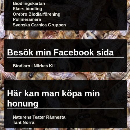
Biodlingskartan
Ekers biodling
Örebro Biodlarförening
Pollineramera
Svenska Carnica Gruppen
Besök min Facebook sida
Biodlarn i Närkes Kil
Här kan man köpa min
honung
Naturens Teater Rånnesta
Tant Norra