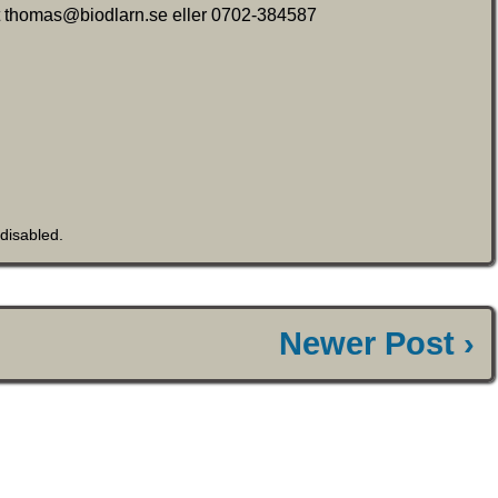
t thomas@biodlarn.se eller 0702-384587
disabled
.
Newer Post ›