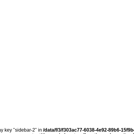
ay key "sidebar-2" in
/data/f/3/f303ac77-6038-4e92-89b6-15f9