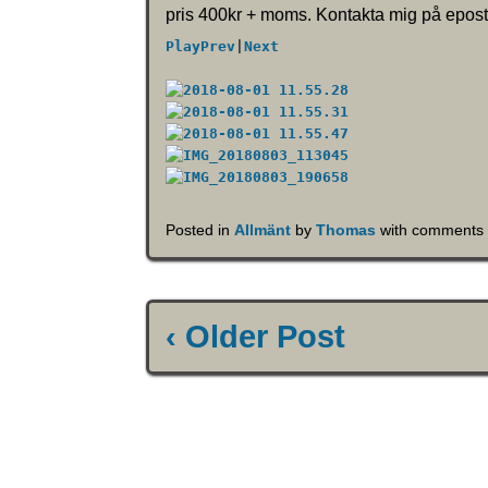
pris 400kr + moms. Kontakta mig på epos
Play
Prev
|
Next
Posted in
Allmänt
by
Thomas
with
comments 
‹ Older Post