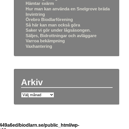
Hämtar svärm
Hur man kan använda en Snelgrove bräda
Invintring
Örebro Biodlarförening
Så här kan man också göra
Saker vi gör under lågsäsongen.
Säljes, Bidrottningar och avläggare
Varroa bekämpning
Vaxhantering
Arkiv
b449a6ed/biodlarn.se/public_html/wp-